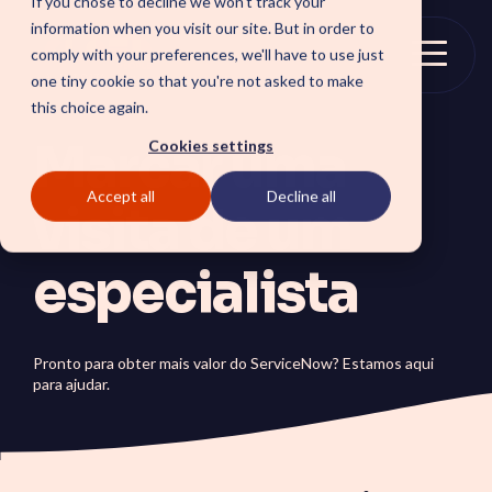
If you chose to decline we won't track your
Skip
information when you visit our site. But in order to
to
comply with your preferences, we'll have to use just
the
Togg
one tiny cookie so that you're not asked to make
main
Menu
this choice again.
content.
Marcar uma
Cookies settings
Accept all
Decline all
SOLUTIONS
visita de um
SmartForward AI
CSM SmartPath
especialista
Outline your AI future to
Set the baseline for
install a clear blueprint for
service-driven,
workflows, AI agents, and
autonomous CRM towards
platform AI strategy.
automation, insights and
SmartAMS
customer satisfaction.
Pronto para obter mais valor do ServiceNow? Estamos aqui
Employee
Application Management
para ajudar.
Services driving stability
Xperience Center
and continuous platform
Boost employee
innovation.
productivity and platform
perception with a
streamlined employee
center experience.