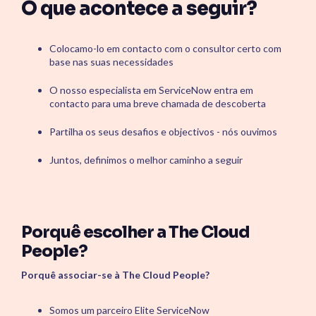
O que acontece a seguir?
ServiceOps
SmartPath
Start your ServiceNow
Colocamo-lo em contacto com o consultor certo com
Journey here and build the
base nas suas necessidades
foundation for
autonomous IT
O nosso especialista em ServiceNow entra em
contacto para uma breve chamada de descoberta
Partilha os seus desafios e objectivos - nós ouvimos
Juntos, definimos o melhor caminho a seguir
Porquê escolher a The Cloud
People?
Porquê associar-se à The Cloud People?
Somos um parceiro Elite ServiceNow