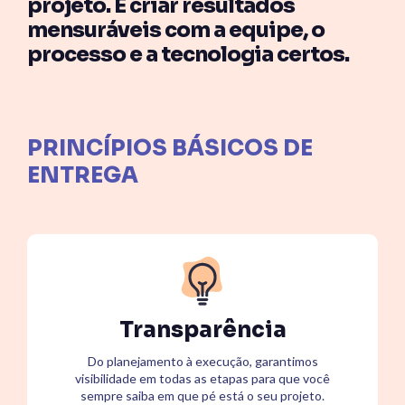
SmartPath
projeto. É criar resultados
SmartSubscription
Inicie sua jornada com
mensuráveis com a equipe, o
ServiceNow aqui e
Otimize seus custos de
construa a base para uma
licenças ServiceNow por
processo e a tecnologia certos.
TI autônoma.
meio do monitoramento
de tabelas, papéis e uso
real de usuários.
PRINCÍPIOS BÁSICOS DE
ENTREGA
Transparência
Do planejamento à execução, garantimos
visibilidade em todas as etapas para que você
sempre saiba em que pé está o seu projeto.