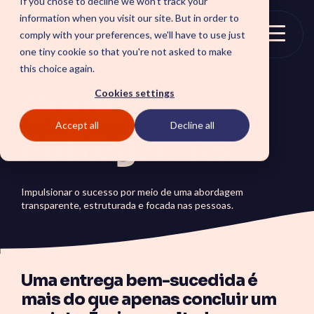
If you chose to decline we won't track your
Skip
information when you visit our site. But in order to
to
comply with your preferences, we'll have to use just
the
Togg
one tiny cookie so that you're not asked to make
main
Menu
this choice again.
content.
Como
Cookies settings
Accept all
Decline all
SOLUTIONS
entregamos
SmartForward AI
CSM SmartPath
Defina seu futuro em IA
Estabeleça a base para um
com um blueprint claro
CRM orientado a serviços
Impulsionar o sucesso por meio de uma abordagem
para workflows, agentes
e autônomo, com foco em
transparente, estruturada e focada nas pessoas.
de IA e estratégia de IA na
automação, insights e
plataforma.
satisfação do cliente.
SmartAMS
Employee
Serviços de gestão de
Xperience Center
aplicações que garantem
Boost employee
estabilidade e inovação
Uma entrega bem-sucedida é
productivity and platform
contínua na plataforma.
perception with a
ServiceOps
mais do que apenas concluir um
streamlined employee
center experience.