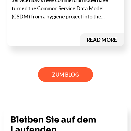
ServiceNow's new commercial model have
turned the Common Service Data Model
(CSDM) from a hygiene project into the...
READ MORE
ZUM BLOG
Bleiben Sie auf dem
Laufenden