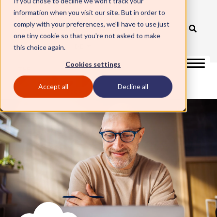
If you chose to decline we won't track your
information when you visit our site. But in order to
ServiceNow Elite Partner
comply with your preferences, we'll have to use just
Home
Contact
Newsletter
one tiny cookie so that you're not asked to make
DE
this choice again.
Cookies settings
Accept all
Decline all